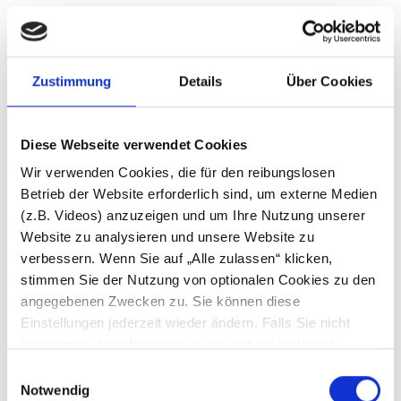
Parks & Plätze
Zustimmung
Details
Über Cookies
Diese Webseite verwendet Cookies
Wir verwenden Cookies, die für den reibungslosen
Betrieb der Website erforderlich sind, um externe Medien
(z.B. Videos) anzuzeigen und um Ihre Nutzung unserer
Website zu analysieren und unsere Website zu
verbessern. Wenn Sie auf „Alle zulassen“ klicken,
stimmen Sie der Nutzung von optionalen Cookies zu den
angegebenen Zwecken zu. Sie können diese
Einstellungen jederzeit wieder ändern. Falls Sie nicht
zustimmen, beschränken wir uns auf die technisch
Parks & Plätze
notwendigen Cookies. Weitere Informationen finden Sie in
Einwilligungsauswahl
Magellan-Terrassen
unseren
Datenschutzhinweisen
.
Notwendig