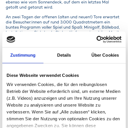
ebenso wie vom Sonnendeck, auf dem ein letztes Mal
getollt und getanzt wird.
An zwei Tagen der offenen (alten und neuen!) Tore erwartet
die Besucher:innen auf rund 3.000 Quadratmetern ein
buntes Programm voller Spiel und Spaß: Minigolf, Bällebad,
Installationen, Siebdruck, Stelzenläufer sowie schöne Musik
von Lej, Romanski, Paul Gregor und weiteren Acts. Dazu
gibt es leckere Speisen, kalte Getränke und vieles mehr, das
Freude macht.
Zustimmung
Details
Über Cookies
Der Eintritt ist frei, Spenden sind willkommen. Vor allem
aber steht die große Vorfreude im Mittelpunkt, die Räume
endlich wieder mit Leben zu füllen und gemeinsam zu feiern
Diese Webseite verwendet Cookies
Auch das Fundus-Geschäft läuft seit dieser Woche wieder.
Regelmäßig dienstags und donnerstags zwischen 10 und 18
Wir verwenden Cookies, die für den reibungslosen
Uhr ist ein unangemeldeter Besuch möglich für Inspiration,
Betrieb der Website erforderlich sind, um externe Medien
Stöbern und Ausleihen. Der Online-Fundus steht rund um die
Uhr offen und ermöglicht es, Angebote einzuholen und das
(z.B. Videos) anzuzeigen und um Ihre Nutzung unserer
Sortiment in Ruhe zu erkunden.
Website zu analysieren und unsere Website zu
verbessern. Wenn Sie auf „Alle zulassen“ klicken,
stimmen Sie der Nutzung von optionalen Cookies zu den
Termine
angegebenen Zwecken zu. Sie können diese