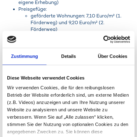
eigene Erhebung)
Preisgefüge:
geförderte Wohnungen: 7,10 Euro/m² (1.
Förderweg) und 9,20 Euro/m² (2.
Förderweg)
genossenschaftliche Wohnungen: 9,50–14
Euro/m²
preisgedämpfte Mietwohnungen: 11,50–13
Euro/m²
Zustimmung
Details
Über Cookies
Mietwohnungen: 12–25 Euro/m²
Eigentumswohnungen:
von ca. 3.500–4.500 Euro/m²
Diese Webseite verwendet Cookies
(Baugemeinschaften)
Wir verwenden Cookies, die für den reibungslosen
über 4.500–6.500 Euro/m²
Betrieb der Website erforderlich sind, um externe Medien
(Bauträgerkonzepte)
(z.B. Videos) anzuzeigen und um Ihre Nutzung unserer
bis 6.500–10.000 Euro/m²
(Luxusmarktkonzepte), in Einzelfällen
Website zu analysieren und unsere Website zu
z. B. Penthouses über 10.000 Euro/m²
verbessern. Wenn Sie auf „Alle zulassen“ klicken,
Bevölkerung aktuell: rund 11.000 Menschen
stimmen Sie der Nutzung von optionalen Cookies zu den
(Quelle: eigene Erhebungen)
angegebenen Zwecken zu. Sie können diese
hoher Anteil von Haushalten mit Kindern