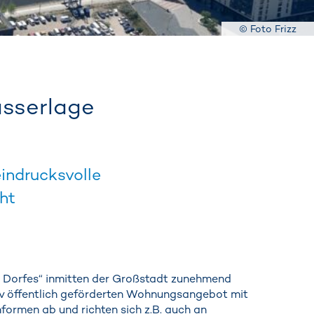
© Foto Frizz
asserlage
indrucksvolle
ht
n Dorfes“ inmitten der Großstadt zunehmend
nsiv öffentlich geförderten Wohnungsangebot mit
ormen ab und richten sich z.B. auch an