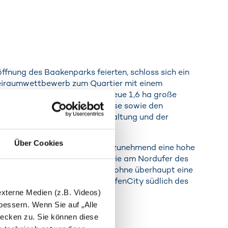
nung des Baakenparks feierten, schloss sich ein
 Freiraumwettbewerb zum Quartier mit einem
 Mitte des Hafenbeckens eine neue 1,6 ha große
Fußballflächen, Bäume und Wiese sowie den
, der gleichzeitig der Unterhaltung und der
Über Cookies
ur Elbe und zum Baakenhafen zunehmend eine hohe
ber eine Fußwegebrücke über die am Nordufer des
zur Ericusspitze zu flanieren, ohne überhaupt eine
 Erschließung der östlichen HafenCity südlich des
externe Medien (z.B. Videos)
essern. Wenn Sie auf „Alle
ecken zu. Sie können diese