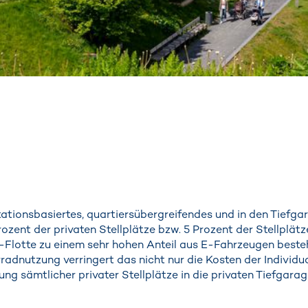
tationsbasiertes, quartiersübergreifendes und in den Tiefg
zent der privaten Stellplätze bzw. 5 Prozent der Stellplät
-Flotte zu einem sehr hohen Anteil aus E-Fahrzeugen best
adnutzung verringert das nicht nur die Kosten der Individua
gung sämtlicher privater Stellplätze in die privaten Tiefga