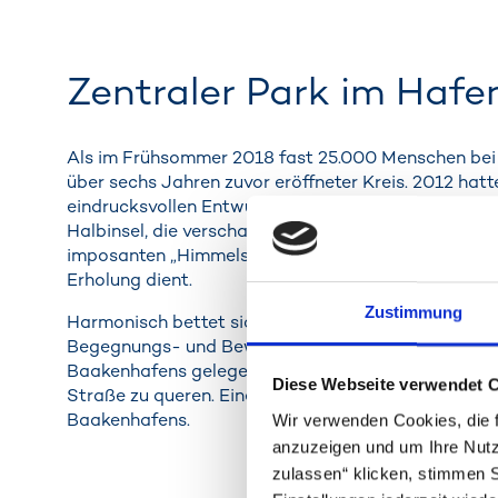
Zentraler Park im Haf
Als im Frühsommer 2018 fast 25.000 Menschen bei 
über sechs Jahren zuvor eröffneter Kreis. 2012 hat
eindrucksvollen Entwurf klar für sich entschieden.
Halbinsel, die verschachtelt und über mehrere Ebe
imposanten „Himmelsberg“ bietet. Sie legten damit 
Erholung dient.
Zustimmung
Harmonisch bettet sich der Baakenpark in das Wa
Begegnungs- und Bewegungsqualität bieten. Schon 
Baakenhafens gelegene Promenade Versmannkai ins Qu
Diese Webseite verwendet 
Straße zu queren. Eine weitere wichtige Quartiersac
Baakenhafens.
Wir verwenden Cookies, die f
anzuzeigen und um Ihre Nutz
zulassen“ klicken, stimmen 