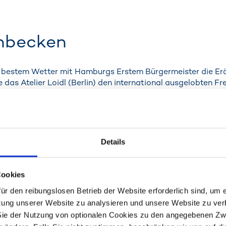
enbecken
bestem Wetter mit Hamburgs Erstem Bürgermeister die Eröff
te das Atelier Loidl (Berlin) den international ausgelobten
 Das Landschaftsarchitekturbüro pflanzte kurzerhand in die
nen genügend Raum für einen ganz besonderen Spielplatz, 
den planerischen Grundstein für einen grünen Begegnungsort
Details
sser zwischen den beiden Landzungen, deren Promenaden z
seit Herbst 2017 ist es möglich, direkt vom Baakenpark ü
artier Am Lohsepark, ins Elbtorquartier, ja sogar bis hin 
Cookies
hse ist die Baakenhafenbrücke. Sie sichert die verkehrliche
ür den reibungslosen Betrieb der Website erforderlich sind, um 
ung unserer Website zu analysieren und unsere Website zu verb
Sie der Nutzung von optionalen Cookies zu den angegebenen Zw