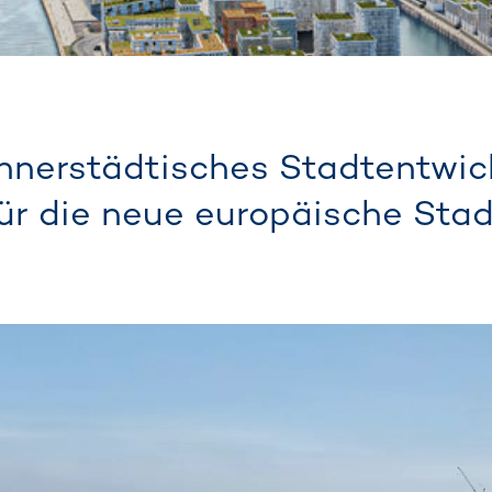
innerstädtisches Stadtentwi
 für die neue europäische St