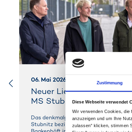
06. Mai 2026
Zustimmung
Neuer Liegeplatz für das 
MS Stubnitz am Baakenh
Diese Webseite verwendet 
Wir verwenden Cookies, die f
Das denkmalgeschützte Kultur- und Mu
anzuzeigen und um Ihre Nutz
Stubnitz bezieht im Herbst einen neue
zulassen“ klicken, stimmen 
Baakenhöft in der HafenCity. Kulturbe