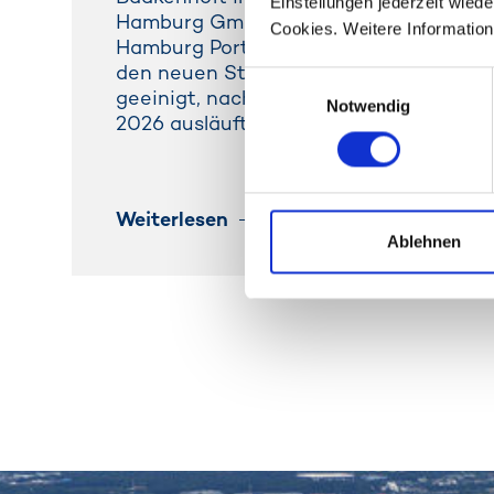
Einstellungen jederzeit wied
Hamburg GmbH, Cruise Gate Hambur
Cookies. Weitere Information
Hamburg Port Authority haben sich mit
den neuen Standort am Cruise Center
Einwilligungsauswahl
geeinigt, nachdem der Vertrag an den
Notwendig
2026 ausläuft.
Weiterlesen
Ablehnen