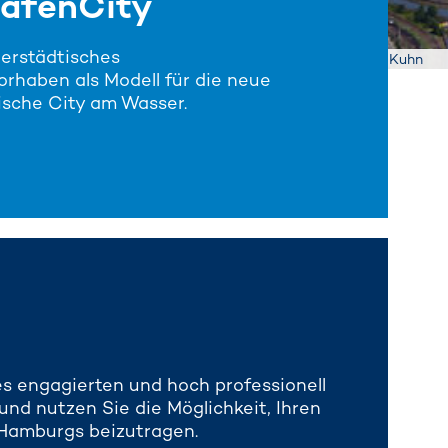
HafenCity
nerstädtisches
© 2020 Fotofrizz/B. Kuhn
rhaben als Modell für die neue
ische City am Wasser.
es engagierten und hoch professionell
d nutzen Sie die Mög­lich­keit, Ihren
 Hamburgs beizutragen.