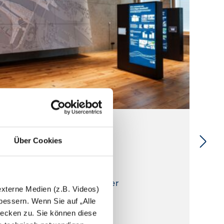
Über Cookies
rizonte.
ukunft eröffnet im Quartier
externe Medien (z.B. Videos)
I
essern. Wenn Sie auf „Alle
ecken zu. Sie können diese
d