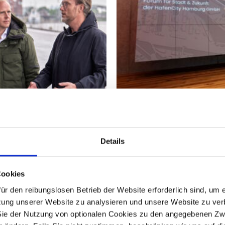
17. April 2026
Details
Kulturschiff
Hafen.City.Ho
öft
Cookies
Forum für Stadt & Z
ür den reibungslosen Betrieb der Website erforderlich sind, um 
Baakenhafen
sikschiff MS
ung unserer Website zu analysieren und unsere Website zu verb
n Liegeplatz am
Sie der Nutzung von optionalen Cookies zu den angegebenen Zw
hörde, HafenCity