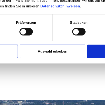
er ändern. Falls Sie nicht zustimmen, beschränken wir uns auf d
g GmbH und
en finden Sie in unseren
Datenschutzhinweisen
.
 den Betreibern auf
 Baakenhöft
 Elbbrücken Ende
Präferenzen
Statistiken
Weiterlesen
Auswahl erlauben