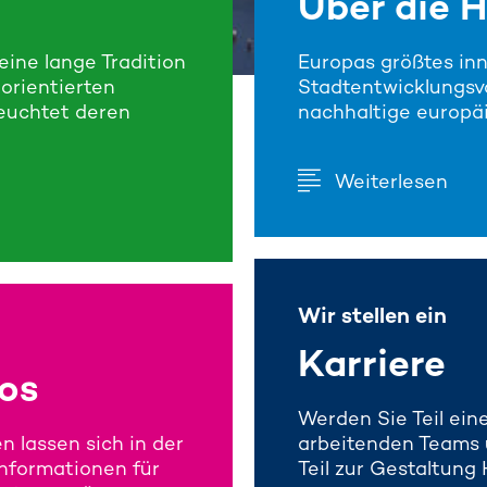
Über die 
ine lange Tradition
Europas größtes in
 orientierten
Stadtentwicklungsvo
leuchtet deren
nachhaltige europä
Weiterlesen
Wir stellen ein
Karriere
fos
Werden Sie Teil ein
n lassen sich in der
arbeitenden Teams un
nformationen für
Teil zur Gestaltung