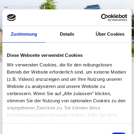
Zustimmung
Details
Über Cookies
Diese Webseite verwendet Cookies
© ELBE & FLUT / Thomas Hampel
Wir verwenden Cookies, die für den reibungslosen
Betrieb der Website erforderlich sind, um externe Medien
(z.B. Videos) anzuzeigen und um Ihre Nutzung unserer
Website zu analysieren und unsere Website zu
verbessern. Wenn Sie auf „Alle zulassen“ klicken,
stimmen Sie der Nutzung von optionalen Cookies zu den
Grünes Band
angegebenen Zwecken zu. Sie können diese
Einstellungen jederzeit wieder ändern. Falls Sie nicht
Seit Juli 2016 ist der Lohsepark vollständig
zustimmen, beschränken wir uns auf die technisch
fertiggestellt. Im Rahmen eines großen Sommerfests
notwendigen Cookies. Weitere Informationen finden Sie in
feierten insgesamt rund 20.000 Menschen gemeinsam
Einwilligungsauswahl