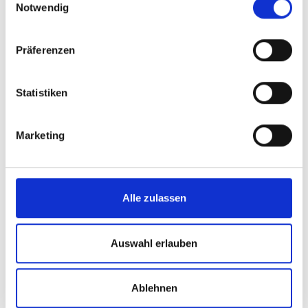
unseren
Datenschutzhinweisen
.
Notwendig
mit dem Ersten Bürgermeister Hamburgs die
Eröffnung der Grünfläche. Das von Vogt
Landschaftsarchitekten AG (Zürich) entwickelte
Präferenzen
Freiraumkonzept basiert auf dem städtebaulichen
Masterplan und steht in der Tradition der Hamburger
Volksparks.
Statistiken
Mit 4,4 ha Gesamtfläche ist der Lohsepark die größte
Zusammenhängende Grünanlage der HafenCity mit
Marketing
weitreichenden stadträumlichen, sozialen und
ökologischen Funktionen. Geprägt durch eine freie
Sichtachse von der Ericusspitze bis zum Baakenhafen,
erstreckt sich der 550 m lange und 100 m breite Park
Alle zulassen
wie ein langes grünes Band von Wasser zu Wasser.
Großzügige, von einem lockeren Wegenetz
durchzogene Rasenflächen mit Sitzgruppen und
Auswahl erlauben
Spielmöglichkeiten, eingefasst von über 500 Bäumen,
laden zum Verweilen ein. Lange Parkbänke und mobile
Sitzmöbel schaffen Ruhe und
Ablehnen
Aufenthaltsmöglichkeiten in der Grünanlage. An den
Längsseiten schließen Bastionen genannte Terrassen