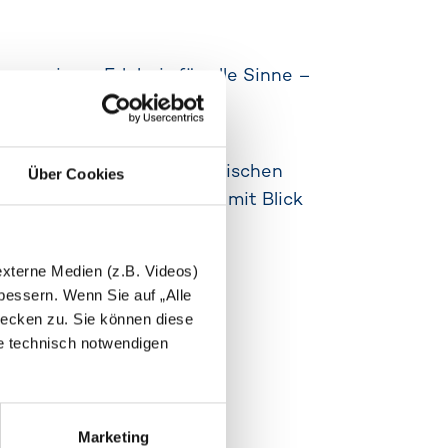
 zu einem Erlebnis für alle Sinne –
m Streetfood und marokkanischen
Über Cookies
osphäre direkt am Wasser mit Blick
externe Medien (z.B. Videos)
essern. Wenn Sie auf „Alle
ecken zu. Sie können diese
ie technisch notwendigen
Marketing