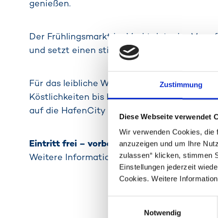
genießen.
Der Frühlingsmarkt im Marktplatz der Manuf
und setzt einen stimmungsvollen Auftakt in 
Für das leibliche Wohl sorgen Foodtrucks m
Zustimmung
Köstlichkeiten bis hin zu frisch gebackenen
auf die HafenCity genossen werden.
Diese Webseite verwendet 
Wir verwenden Cookies, die f
Eintritt frei – vorbeischauen & inspirieren la
anzuzeigen und um Ihre Nutz
zulassen“ klicken, stimmen 
Weitere Informationen unter
https://markt
Einstellungen jederzeit wied
Cookies. Weitere Information
Einwilligungsauswahl
Notwendig