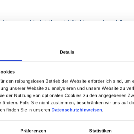
akturen verbindet Kreativität, Handwerk und Genuss
die neue Saison.
it herzhaften und süßen Spezialitäten – von heiße
Details
 Waffeln. Die Leckereien können in entspannter Atm
Cookies
ür den reibungslosen Betrieb der Website erforderlich sind, um 
ssen!
ung unserer Website zu analysieren und unsere Website zu verb
Sie der Nutzung von optionalen Cookies zu den angegebenen Zw
platz-der-manufakturen.com
er ändern. Falls Sie nicht zustimmen, beschränken wir uns auf d
en finden Sie in unseren
Datenschutzhinweisen
.
Präferenzen
Statistiken